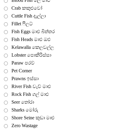
Blood Fish ලේ මාළු
Crab කකුළුවෝ
Cuttle Fish දැල්ලා
Fillet ෆිලට්
Fish Eggs මාළු බිත්තර
Fish Heads මාළු ඔළු
Kelawalla කෙලවල්ල
Lobster පොකිරිස්සා
Paraw පරව්
Pet Corner
Prawns ඉස්සා
River Fish වැව් මාළු
Rock Fish ගල් මාළු
Seer තෝරා
Sharks මෝරු
Shore Seine කුඩා මාළු
Zero Wastage