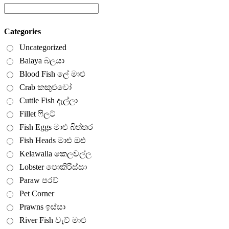
Categories
Uncategorized
Balaya බලයා
Blood Fish ලේ මාළු
Crab කකුළුවෝ
Cuttle Fish දැල්ලා
Fillet ෆිලට්
Fish Eggs මාළු බිත්තර
Fish Heads මාළු ඔළු
Kelawalla කෙලවල්ල
Lobster පොකිරිස්සා
Paraw පරව්
Pet Corner
Prawns ඉස්සා
River Fish වැව් මාළු