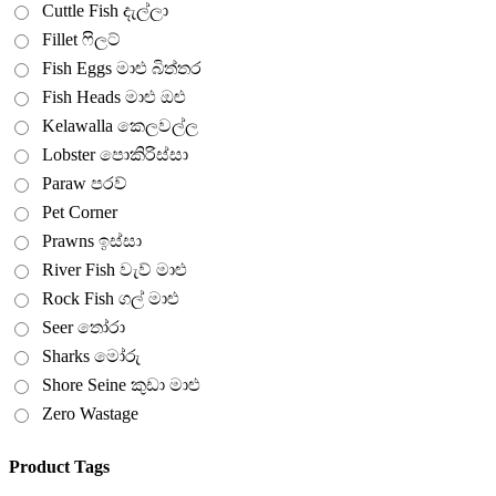
Cuttle Fish දැල්ලා
Fillet ෆිලට්
Fish Eggs මාළු බිත්තර
Fish Heads මාළු ඔළු
Kelawalla කෙලවල්ල
Lobster පොකිරිස්සා
Paraw පරව්
Pet Corner
Prawns ඉස්සා
River Fish වැව් මාළු
Rock Fish ගල් මාළු
Seer තෝරා
Sharks මෝරු
Shore Seine කුඩා මාළු
Zero Wastage
Product Tags