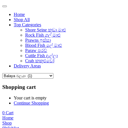
Home
Shop All
Top Categories
Shore Seine කුඩා මාළු
Rock Fish ගල් මාළු
Prawns ඉස්සා
Blood Fish ලේ මාළු
Paraw පරව්
Cuttle Fish දැල්ලා
Crab කකුළුවෝ
Delivery Areas
Shopping cart
Your cart is empty
Continue Shopping
0
Cart
Home
Shop