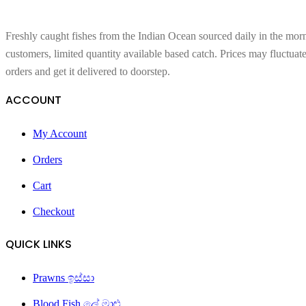
Freshly caught fishes from the Indian Ocean sourced daily in the morn
customers, limited quantity available based catch. Prices may fluctuat
orders and get it delivered to doorstep.
ACCOUNT
My Account
Orders
Cart
Checkout
QUICK LINKS
Prawns ඉස්සා
Blood Fish ලේ මාළු